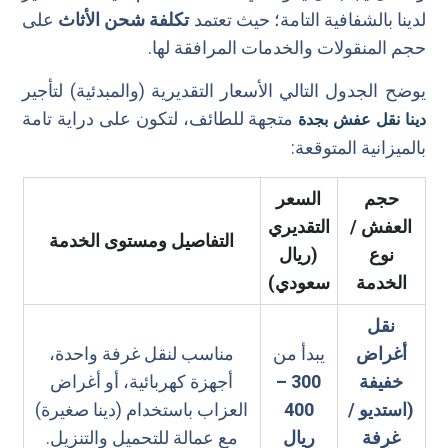
لدينا بالشفافية التامة؛ حيث تعتمد
تكلفة شحن الأثاث
على
حجم المنقولات والخدمات المرافقة لها.
يوضح الجدول التالي الأسعار التقديرية (والمبدئية) لتأجير
متجهة للطائف، لتكون على دراية تامة
دينا نقل عفش بجدة
بالميزانية المتوقعة:
حجم
السعر
العفش /
التقديري
التفاصيل ومستوى الخدمة
نوع
(ريال
الخدمة
سعودي)
نقل
أغراض
يبدأ من
مناسب لنقل غرفة واحدة،
خفيفة
300 –
أجهزة كهربائية، أو أغراض
(استديو /
400
العزاب باستخدام (دينا صغيرة)
غرفة
ريال
مع عمالة للتحميل والتنزيل.