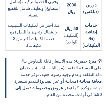
وفنيي الفك والتركيب (شامل
دورين
2000
المطابخ) وتغليف شامل للقطع
(دبلكس)
ريال
الثمينة.
خدمات
فك احترافي لمكيفات السبليت
50 ريال
إضافية
والشباك وتجهيزها للنقل (مع
(للمكيف
(فك
خصم للكميات أكثر من 3
الواحد)
المكيفات)
مكيفات).
💡 ميزة حصرية:
هذه الأسعار قابلة للتفاوض بناءً
على المسافة الدقيقة (من الباب للباب)، ولضمان
دقة التكلفة وعدم وجود رسوم خفية، نوفر خدمة
معاينة مجانية
(ميدانية أو عبر الفيديو) لتقديم تسعيرة
نهائية مؤكدة. كما نوفر
عروض وخصومات تصل إلى
50%
في أوقات محددة من العام.