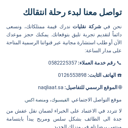
تواصل معنا لبدء رحلة انتقالك
نحن في
شركة نقليات
ندرك قيمة ممتلكاتك، ونسعى
دائماً لتقديم تجربة تليق بتوقعاتك. يمكنك حجز موعدك
الآن أو طلب استشارة مجانية عبر قنواتنا الرسمية المتاحة
على مدار الساعة:
📞
رقم خدمة العملاء:
0582225357
☎️
الهاتف الثابت:
0126553898
🌐
الموقع الرسمي للتفاصيل:
naqliaat.sa
موقع التواصل الاجتماعي
، و
.
الفيسبوك
منصة اكس
لا تتردد في الاعتماد على الخبراء لضمان نقل عفش من
جدة الى الطائف بشكل سلس ومريح يبدأ بابتسامة
وينتهي برضا تام في منزلك الجديد.