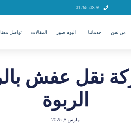
0126553898
من نحن
خدماتنا
البوم صور
المقالات
تواصل معنا
ة نقل عفش بال
الربوة
مارس 8, 2025