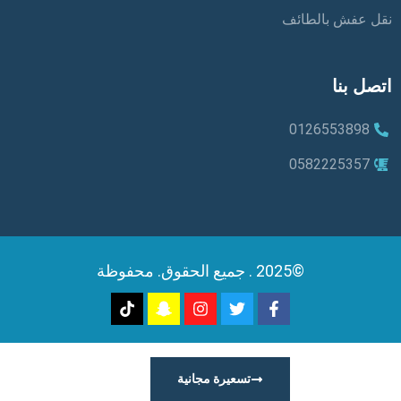
نقل عفش بالطائف
اتصل بنا
0126553898
0582225357
©2025 . جميع الحقوق. محفوظة
تسعيرة مجانية