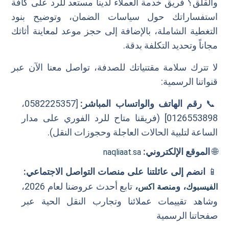
والقلق؟ فريق خدمة العملاء لدينا مستعد للرد على كافة
استفساراتك حول سياسات الضمان، وتوضيح بنود
التغطية الشاملة، بالإضافة إلى حجز موعد لمعاينة أثاثك
مجاناً وتحديد التكلفة بدقة.
لا تترك سلامة مقتنياتك للصدفة، تواصل معنا الآن عبر
قنواتنا الرسمية:
📞
رقم الهاتف والواتساب المباشر:
[0582225357،
0126553898] (فريقنا متاح للرد الفوري على مدار
الساعة لتلبية الحالات العاجلة وحجوزات النقل).
🌐
الموقع الإلكتروني:
naqliaat.sa
📱
انضم إلى عائلتنا على منصات التواصل الاجتماعي:
، و
،
تابع أحدث عروضنا لعام 2026،
الفيسبوك
منصة اكس
وشاهد تقييمات عملائنا وتجارب النقل الحية عبر
صفحاتنا الرسمية